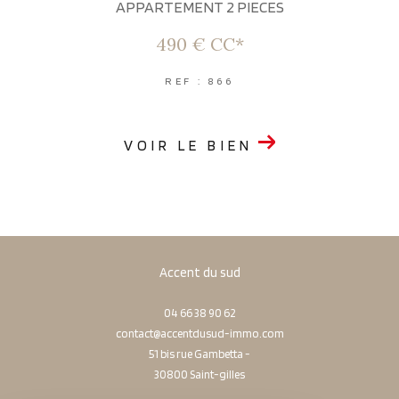
APPARTEMENT 2 PIECES
490 €
CC*
REF : 866
VOIR LE BIEN
Accent du sud
04 66 38 90 62
contact@accentdusud-immo.com
51 bis rue Gambetta -
30800
saint-gilles