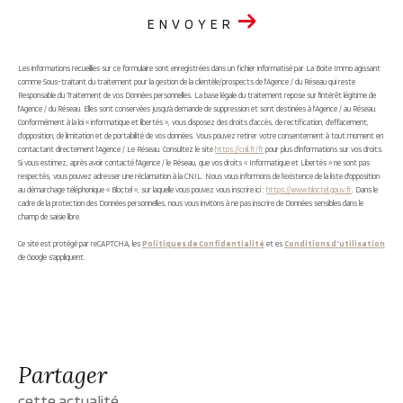
ENVOYER
Les informations recueillies sur ce formulaire sont enregistrées dans un fichier informatisé par La Boite Immo agissant
comme Sous-traitant du traitement pour la gestion de la clientèle/prospects de l'Agence / du Réseau qui reste
Responsable du Traitement de vos Données personnelles. La base légale du traitement repose sur l'intérêt légitime de
l'Agence / du Réseau. Elles sont conservées jusqu'à demande de suppression et sont destinées à l'Agence / au Réseau.
Conformément à la loi « informatique et libertés », vous disposez des droits d’accès, de rectification, d’effacement,
d’opposition, de limitation et de portabilité de vos données. Vous pouvez retirer votre consentement à tout moment en
contactant directement l’Agence / Le Réseau. Consultez le site
https://cnil.fr/fr
pour plus d’informations sur vos droits.
Si vous estimez, après avoir contacté l'Agence / le Réseau, que vos droits « Informatique et Libertés » ne sont pas
respectés, vous pouvez adresser une réclamation à la CNIL. Nous vous informons de l’existence de la liste d'opposition
au démarchage téléphonique « Bloctel », sur laquelle vous pouvez vous inscrire ici :
https://www.bloctel.gouv.fr
. Dans le
cadre de la protection des Données personnelles, nous vous invitons à ne pas inscrire de Données sensibles dans le
champ de saisie libre.
Ce site est protégé par reCAPTCHA, les
Politiques de Confidentialité
et es
Conditions d'utilisation
de Google s'appliquent.
partager
cette actualité