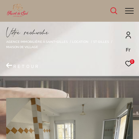
V
o
r
e
r
e
c
e
c
e
AGENCE IMMOBILIÈRE À SAINT-GILLES
LOCATION
ST GILLES
MAISON DE VILLAGE
Fr
0
RETOUR