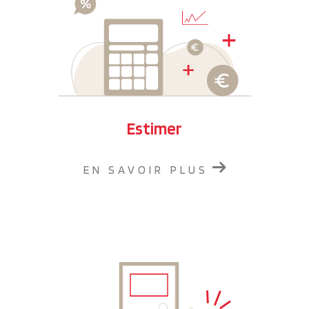
Après une évaluation précise de tous vos critères,
nous dénicherons pour vous le bien immobilier idéal
pour un
achat
ou une
location.
Gestion locative de vos biens immobiliers
Profitez sereinement de vos investissements
immobiliers en confiant à votre agence immobilière
Estimer
à Saint-Gilles la
gestion locative
de votre patrimoine,
de la recherche de locataires à la perception des
EN SAVOIR PLUS
loyers. Gain de temps et de tranquillité, nous nous
occupons de toutes les formalités et assurons un suivi
professionnel de vos biens en location.
Experts du secteur immobilier entre Nîmes et Arles
Contacter notre agence immobilière à
Saint-Gilles