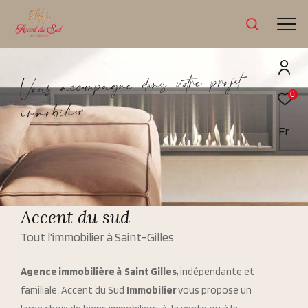
e
t
j
o
r
p
e
r
o
t
v
s
a
n
d
e
n
g
a
p
m
c
o
c
a
u
s
o
V
0
e
r
i
i
l
b
o
m
m
i
Fr
Accent du sud
Tout l'immobilier à Saint-Gilles
Agence immobilière à Saint Gilles,
indépendante et
familiale, Accent du Sud
Immobilier
vous propose un