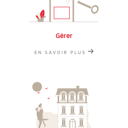
Plus de
10 ans d'activité
immobilière à Saint-Gilles et
ses environs nous ont apporté une grande
connaissance de notre secteur. En tant qu'expert du
marché immobilier local, nous pouvons estimer la valeur
Gérer
de votre bien avec précision. En utilisant notre
méthode comparative efficace, cette
estimation
EN SAVOIR PLUS
professionnelle
augmentera ainsi vos chances de
réussir une
vente rapide
de votre bien immobilier.
Accent du Sud Immobilier est une
agence
indépendante et familiale
proche de vous et
attentive à vos besoins. Contactez-nous dès
maintenant et confiez-nous la réalisation de votre
projet immobilier à Saint-Gilles.