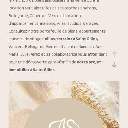
large choix de biens immobiliers, à la vente ou à la
location sur Saint Gilles et ses proches environs,
Bellegarde, Générac... Vente et location
d'appartements, maisons, villas, studios, garages...
Consultez notre portefeuille de biens, appartements,
maisons de villages,
villas, terrains à Saint Gilles,
Vauvert, Bellegarde, Bernis, etc. entre Nîmes et Arles.
Marie-Julie Perez et sa collaboratrice vous attendent
pour une découverte approfondie de
votre projet
immobilier à Saint Gilles.
Nos prestations en immobilier
Agence immobilière à Saint-Gilles
dans le
département du Gard, idéalement située entre deux
grandes agglomérations Nîmes et Arles,
Accent du
Sud Immobilier
vous propose différentes prestations
telles que :