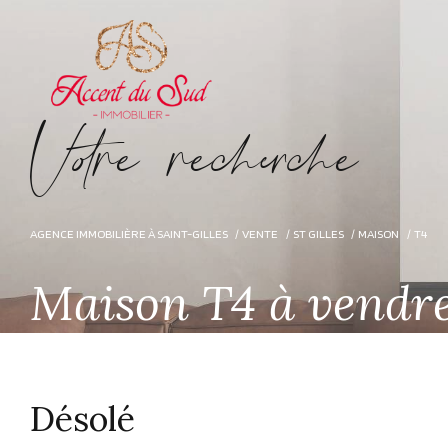
V
o
r
e
r
e
c
e
c
e
AGENCE IMMOBILIÈRE À SAINT-GILLES
VENTE
ST GILLES
MAISON
T4
Maison T4 à vendre
Désolé