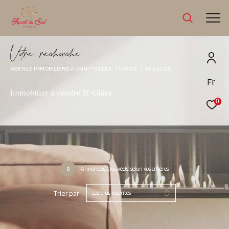
V
o
r
e
r
e
c
e
c
e
AGENCE IMMOBILIÈRE À SAINT-GILLES
VENTE
ST GILLES
Fr
Immobilier à vendre St-Gilles
0
8
Annonce(s) trouvée(s) selon vos critères
Trier par
Les plus récentes